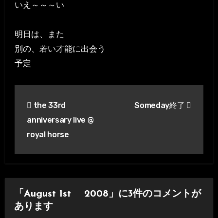
いえ～～～い
明日は、また
別の、若い才能に出会う
予定
投
the 33rd
Someday終了
稿
anniversary live @
ナ
royal horse
ビ
ゲ
ー
「August 1st 2008」に3件のコメントが
あります
シ