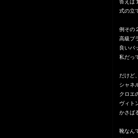
答えは
式の立
例その
高級ブ
良いバ
私だっ
だけど
シャネ
クロエ
ヴィト
かさば
靴なん