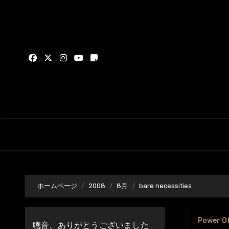
内
容
を
ス
キ
ッ
プ
ホームページ
2008
8月
bare necessities
Power O
聰音、ありがとうございました