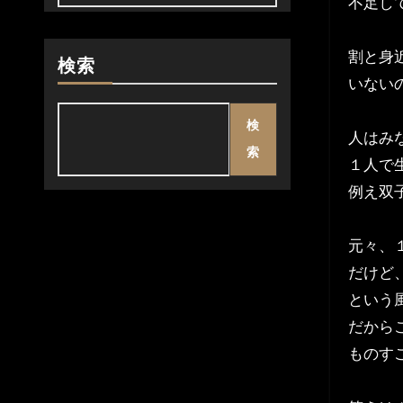
不足し
割と身
検索
いない
検
人はみ
索
１人で
例え双
元々、
だけど
という
だから
ものす