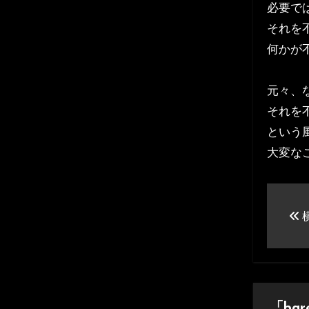
必要で
それを
何かが
元々、
それを
という
大変な
投
稿
ナ
ビ
「bar