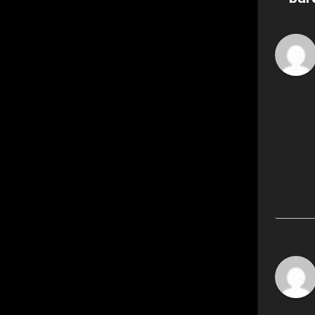
ゲ
ー
シ
ョ
ン