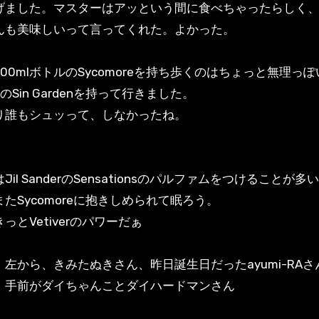
げました。マスターはアッという間に食べちゃったらしく
んも美味しいって言ってくれた。よかった。
00mlボトルのSycomoreを持ち歩くのはちょっと無理っ
irのSin Gardenを持って行きました。
り誰もシュッって、しなかったね。
Jil SanderのSensationsのパルファムをつけることが多
たSycomoreに抱きしめられて眠ろう。
っとVetiverのパワーだぁ
左から、きみたぬきさん、昨日誕生日だったayumi-RAさ
、手前がダイちゃんことダイハードマンさん