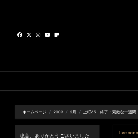
内
容
を
ス
キ
ッ
プ
ホームページ
2009
2月
上町63 終了：素敵な一週間
live con
聰音、ありがとうございました