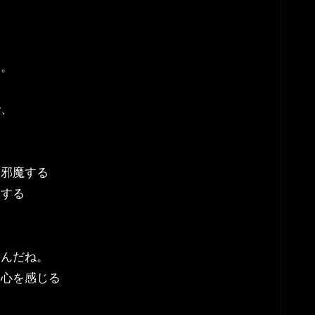
ぁ。
で、
を邪魔する
息する
。
るんだね。
安心を感じる