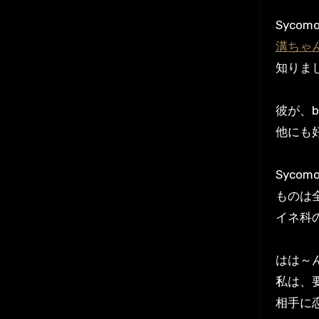
Syco
溝ちゃ
知りま
彼が、bl
他にも
Syco
ものは
イネ科
はは～
私は、
相手に