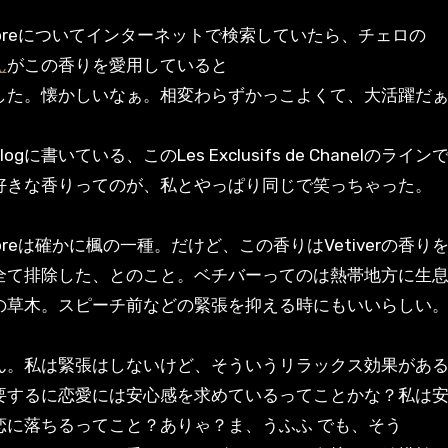
moreについてインターネットで検索していたら、チェロの
ん
がこの香りを愛用していると
した。懐かしいなぁ。相変わらずかっこよくて、大活躍だ
ogに書いている、このLes Exclusifs de Chanelのライン
好きな香りってのが、私とやっぱり同じで笑っちゃった。
moreは確かに楓の一種。だけど、この香りはVetiverの香り
全て排除した、とのこと。ベチバーってのは熱帯地方に生
の草木。スピーチ前などの緊張を抑える時にもいいらしい
ん。私は緊張はしないけど、そういうリラックス効果があ
要するに恋愛には安心感を求めているってことかな？私は
恋に落ちるってこと？ありゃ？ま、うふふ でも、そう