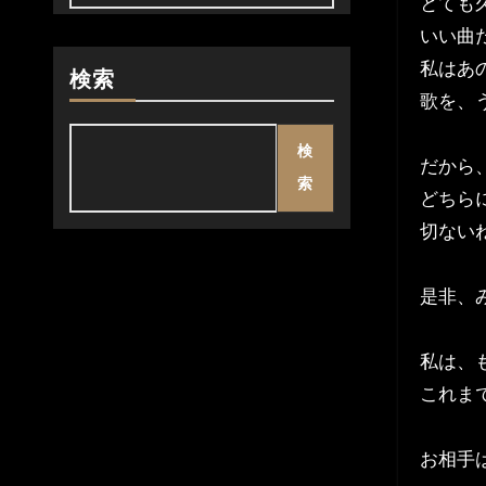
とても久
いい曲
私はあ
検索
歌を、
検
だから
索
どちら
切ない
是非、
私は、
これま
お相手は、