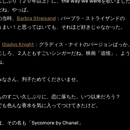
しぶり（２０年以上）に、the way we wereを歌いまし
だね、やっぱ。
の当時、
Barbra Streisand
：バーブラ・ストライザンドの
うまい！と思ってはいても、それほど好きじゃなかった。
、
Gladys Knight
：グラディス・ナイトのバージョンばっか
にしろ、２人ともすごいシンガーだね。映画「追憶」、よ
ね。
みなさん、判子ためてくださいませ。
ものすごい久しぶりに、恋に落ちた。いつ以来だろう？
でも色んな香水を気に入ってつけてきたけど。
その名も「Sycomore by Chanel」