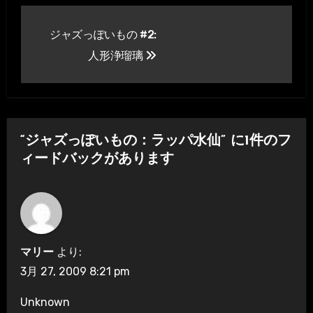
投
ジャズっぽいもの #2:
稿
人形浄瑠璃
ナ
ビ
ゲ
“ジャズっぽいもの：ラッパ水仙” に1件のフ
ー
ィードバックがあります
シ
ョ
ン
マリー
より:
3月 27, 2009 8:21 pm
Unknown