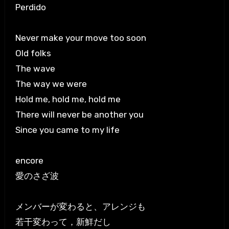
Perdido
Never make your move too soon
Old folks
The wave
The way we were
Hold me, hold me, hold me
There will never be another you
Since you came to my life
encore
愛のさざ波
メンバーが変わると、アレンジも
若干変わって，新鮮だし