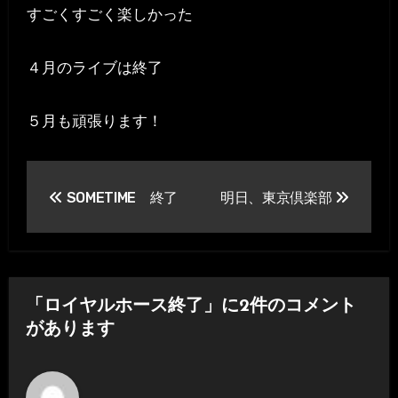
すごくすごく楽しかった
４月のライブは終了
５月も頑張ります！
投
SOMETIME 終了
明日、東京倶楽部
稿
ナ
ビ
「ロイヤルホース終了」に2件のコメント
ゲ
があります
ー
シ