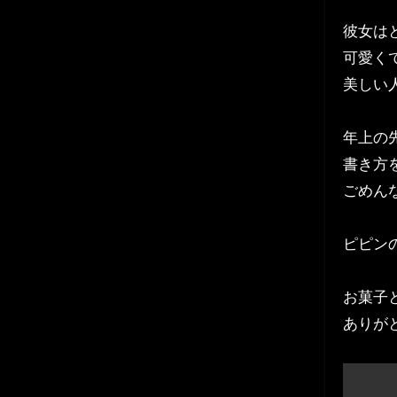
彼女は
可愛く
美しい
年上の
書き方
ごめん
ピピン
お菓子
ありが
投