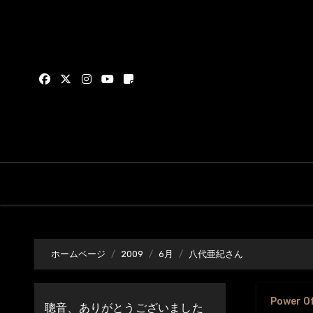
内
容
を
ス
キ
ッ
プ
ホームページ
2009
6月
八代亜紀さん
Power O
聰音、ありがとうございました