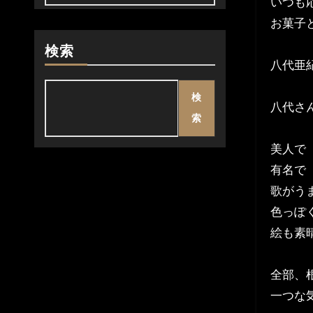
いつも
お菓子
検索
八代亜
検
八代さ
索
美人で
有名で
歌がう
色っぽ
絵も素
全部、
一つな