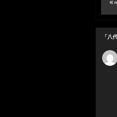
n
稿
ナ
ビ
ゲ
「八
ー
シ
ョ
ン