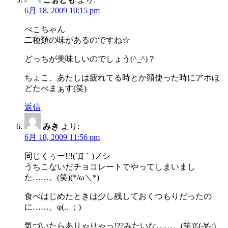
6月 18, 2009 10:15 pm
ぺこちゃん
二種類の味があるのですね☆
どっちが美味しいのでしょう(^_^)？
ちょこ、あたしは疲れてる時とか頭使った時にアホほ
どたべまぁす(笑)
返信
みき
より:
6月 18, 2009 11:56 pm
同じくぅー!!!(´Д｀)ノシ
うちこないだチョコレートでやってしまいまし
た……。(笑)(*/ω＼*)
食べはじめたときは少し残しておくつもりだったの
に……。φ(.. ；)
気づいたらありゃりゃっ!??みたいな……。(笑)Σ(-∀-;)