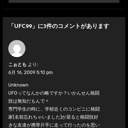
ナ
ビ
ゲ
「UFC99」に3件のコメントがあります
ー
シ
ョ
こぉとも
より:
ン
6月 16, 2009 5:10 pm
Unknown
UFOってなんかの略ですか？いかんせん格闘
技は無知だもんで〃
専門学生の時に、学校近くのコンビニに格闘
家(名前忘れちゃいました)が居ると格闘技好
きな友達が携帯片手に走って行ったのを思い