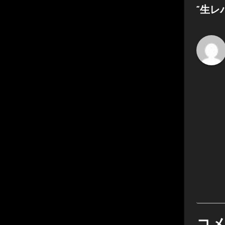
ゲ
“生レ
ー
シ
ョ
ン