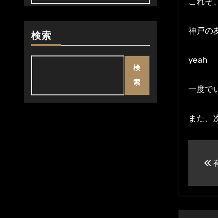
これぞ
神戸の
検索
yeah
検
索
一度で
また、
投
稿
ナ
ビ