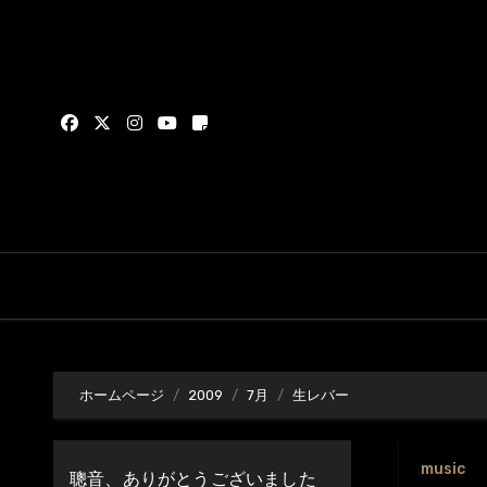
内
容
を
ス
キ
ッ
プ
ホームページ
2009
7月
生レバー
music
聰音、ありがとうございました