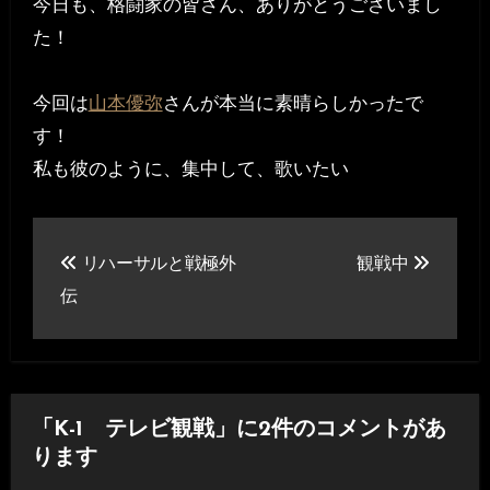
今日も、格闘家の皆さん、ありがとうございまし
た！
今回は
山本優弥
さんが本当に素晴らしかったで
す！
私も彼のように、集中して、歌いたい
投
リハーサルと戦極外
観戦中
稿
伝
ナ
ビ
ゲ
「K-1 テレビ観戦」に2件のコメントがあ
ー
ります