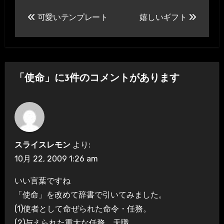
投
可愛いテンプレート
嬉しいギフト
稿
ナ
ビ
「使命」に3件のコメントがあります
ゲ
ー
シ
スライスレモン
より:
ョ
10月 22, 2009 1:26 am
ン
いい言葉ですね
「使命」を改めて辞書で引いてみました。
(1)使者として命ぜられた命令・任務。
(2)与えられた重大な任務。天職。