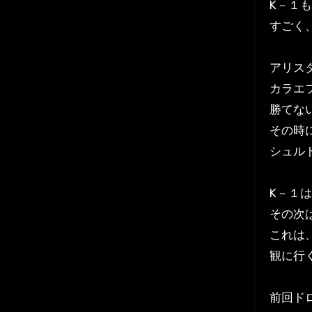
K－１
すごく
アリス
カラエ
勝てな
その時
シュル
K－１
その次
これは
観に行
前回ド