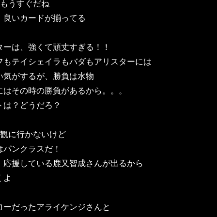
ももうすぐだね
、良いカードが揃ってる
ターは、強くて頑丈すぎる！！
フもテイシェイラもバダもアリスターには
い気がするが、勝負は水物
にはその時の勝負があるから。。。
トは？どうだろ？
は観に行かないけど
はパンクラスだ！
、応援している鹿又智成さんが出るから
くよ
ローだったアライケンジさんと