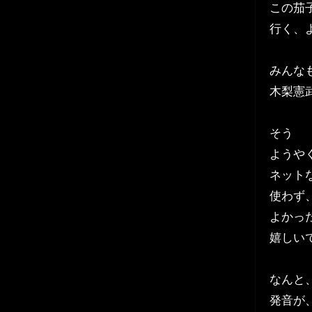
この茄
行く、
みんな
木梨憲
そう
ようや
ネット
使わず
よかっ
嬉しい
なんと、
発音が