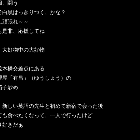
回、闘う
そ白黒はっきりつく、かな？
ん頑張れ～～
も是非、応援してね
、大好物中の大好物
並木橋交差点にある
理屋「有昌」（ゆうしょう）の
茄子炒め
、新しい英語の先生と初めて新宿で会った後
ても食べたくなって、一人で行ったけど
り好きだぁ