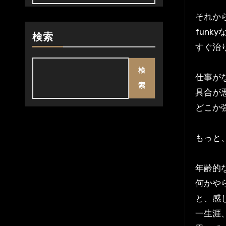
それか
funk
検索
すぐ治
検
仕事が
索
具合が
どこか
もっと
年齢的
何かや
と、感
一生涯