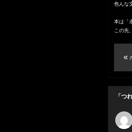
色んな
本は「
この先
投
カ
稿
ナ
ビ
ゲ
「つ
ー
シ