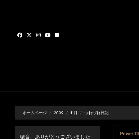
内
容
を
ス
キ
ッ
プ
ホームページ
2009
11月
つれづれ日記
Power O
聰音、ありがとうございました