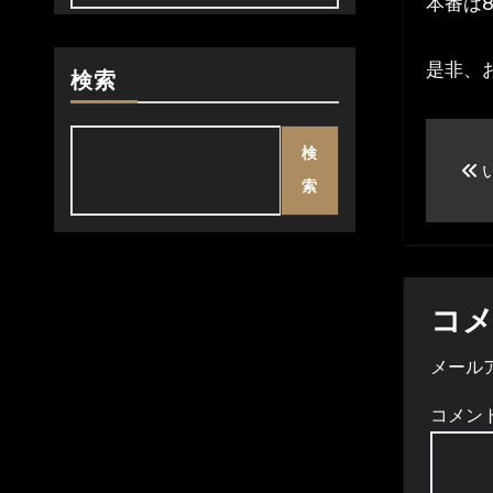
本番は
是非、
検索
投
検
稿
索
ナ
ビ
ゲ
コ
ー
メール
シ
コメン
ョ