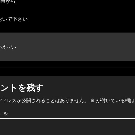
8時から
おいで下さい
いえ～い
メントを残す
アドレスが公開されることはありません。
※
が付いている欄は
ト
※