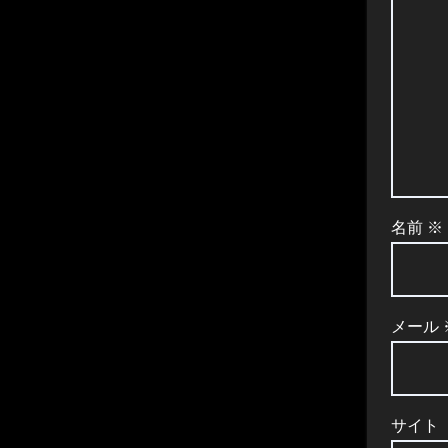
ン
名前
※
メール
サイト