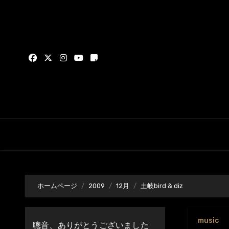
内
容
を
ス
キ
ッ
プ
ホームページ
2009
12月
土岐bird & diz
music
聰音、ありがとうございました