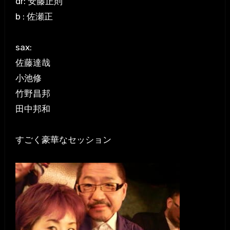
dr: 安藤正則
b : 佐瀬正
sax:
佐藤達哉
小池修
竹野昌邦
田中邦和
すごく豪華なセッション