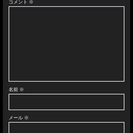
コメント
※
ョ
ン
名前
※
メール
※