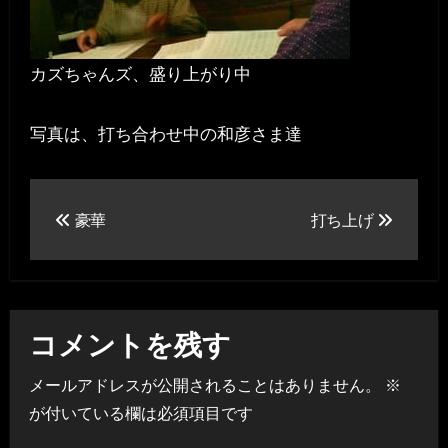
カズちゃんズ、盛り上がり中
写真は、打ち合わせ中の和彦さま達
投
豪華
打ち上げ
稿
ナ
ビ
コメントを残す
ゲ
メールアドレスが公開されることはありません。
※
ー
が付いている欄は必須項目です
シ