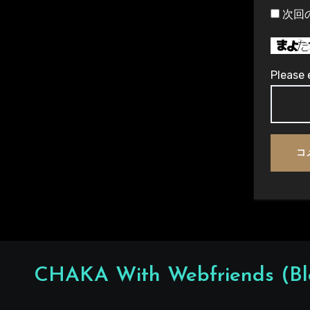
次回
Please 
CHAKA With Webfriends (Bl