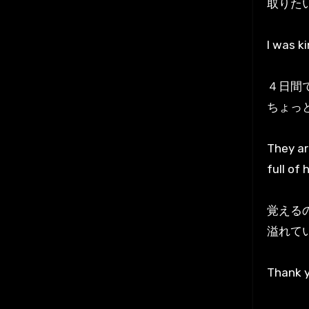
取りた
I was k
４日間
ちょっ
They ar
full of 
覚える
溢れて
Thank y