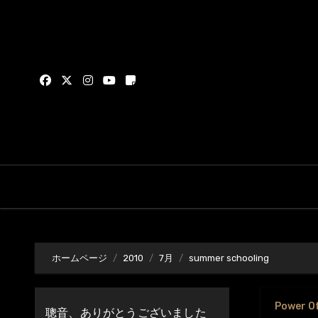
内
容
を
ス
キ
ッ
プ
ホームページ
2010
7月
summer schooling
Power O
聰音、ありがとうございました