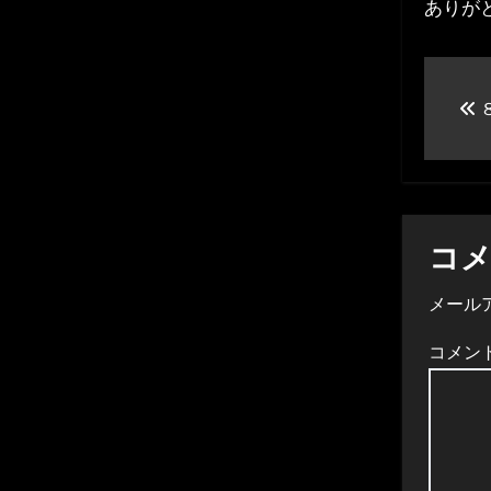
ありが
投
８
稿
ナ
ビ
ゲ
コ
ー
メール
シ
コメン
ョ
ン