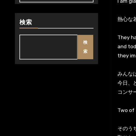
I am gl
熱心な
検索
They ha
検
and tod
索
they im
みんな
今日、
コンサ
Two of 
そのう