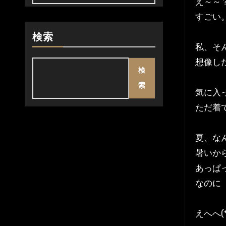
え～～
すごい
検索
私、そ
想像し
検
索
気に入
ただ着
夏、な
暑いか
あっぱ
なのに
えへへ(*