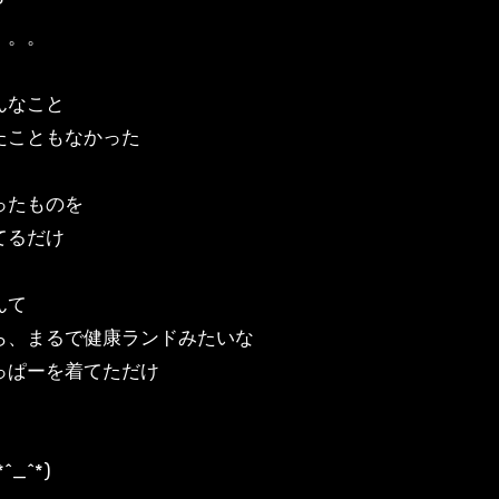
？
。。。
んなこと
たこともなかった
ったものを
てるだけ
んて
ら、まるで健康ランドみたいな
っぱーを着てただけ
^_^*)