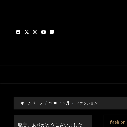
内
容
を
ス
キ
ッ
プ
ホームページ
2010
9月
ファッション
fashion
聰音、ありがとうございました