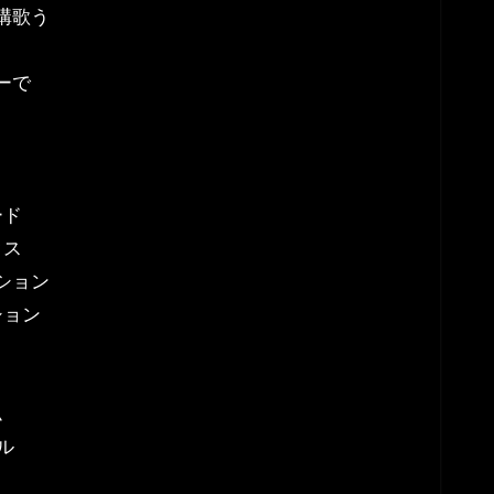
構歌う
ーで
ード
クス
ション
ション
ム
ル