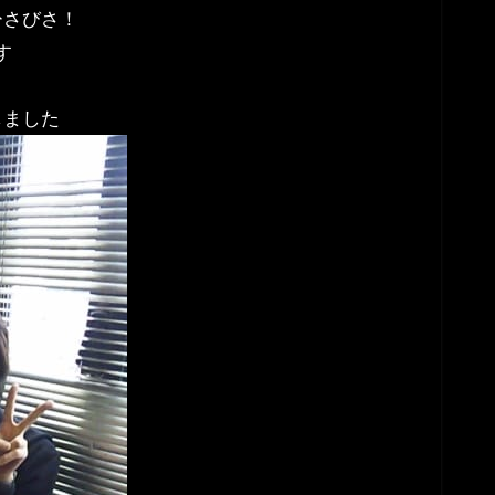
ひさびさ！
す
しました