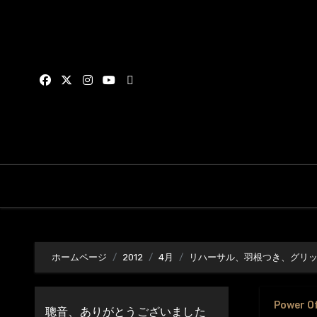
内
容
を
ス
キ
ッ
プ
ホームページ
2012
4月
リハーサル、羽根つき、グリ
Power O
聰音、ありがとうございました