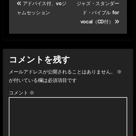
アドバイス付、voジ
ジャズ・スタンダー
稿
ャムセッション
ド・バイブル for
ナ
vocal（CD付）
ビ
ゲ
ー
コメントを残す
シ
メールアドレスが公開されることはありません。
※
が付いている欄は必須項目です
ョ
コメント
※
ン