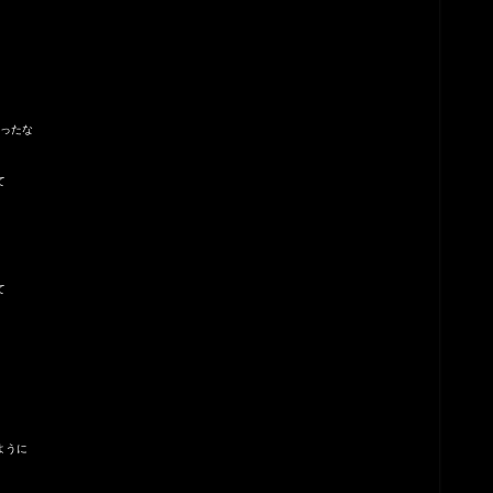
ったな
て
て
ように