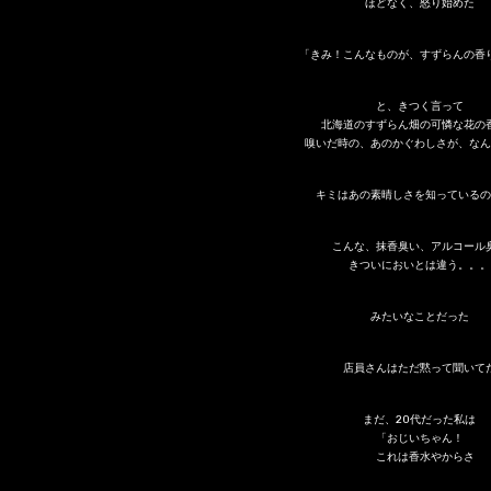
ほどなく、怒り始めた
「きみ！こんなものが、すずらんの香
と、きつく言って
北海道のすずらん畑の可憐な花の
嗅いだ時の、あのかぐわしさが、なん
キミはあの素晴しさを知っているの
こんな、抹香臭い、アルコール
きついにおいとは違う。。。
みたいなことだった
店員さんはただ黙って聞いて
まだ、20代だった私は
「おじいちゃん！
これは香水やからさ