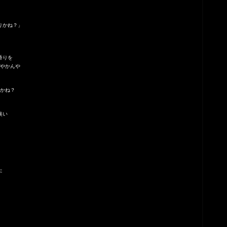
りかね？」
香りを
やかんや
かね？
臭い
た