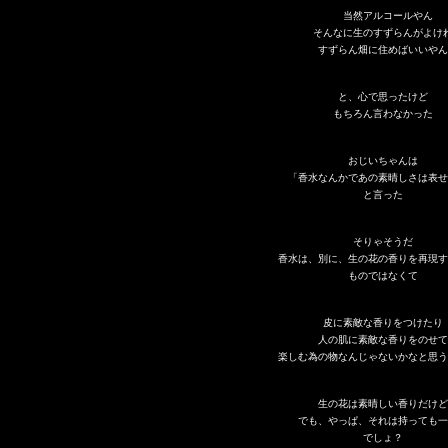
当然アルコールやん
そんなに生のすずらんがよけ
すずらん畑に住めばいいやん
と、心で思ったけど
もちろん言わなかった
おじいちゃんは
「香水なんかであの素晴しさは表せ
と言った
そりゃそうだ
香水は、別に、生の花の香りを再現す
ものではなくて
皮に素敵な香りをつけたり
人の肌に素敵な香りをのせて
楽しむ為の物なんじゃないかなと思う
生の花は素晴しい香りだけど
でも、やっぱ、それは持っても一
でしょ？