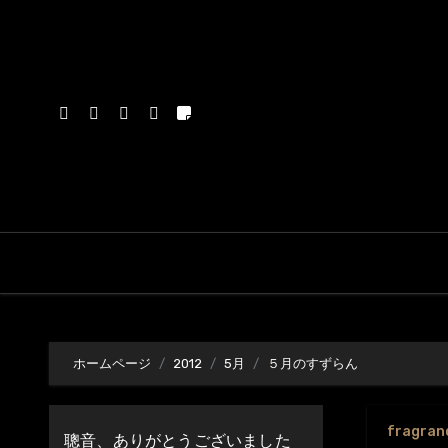
内
容
を
ス
キ
ッ
プ
ホームページ
2012
5月
５月のすずらん
fragran
聰音、ありがとうございました