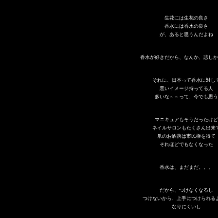
生花には生花の良さ
香水には香水の良さ
が、あると思うんだよね
香水が好きだから、なんか、悲しか
それに、日本って香水に対し
悪いイメージ持ってる人
多いな～～って、今でも思う
マニキュアもそうだったけど
ネイルサロンもたくさん出来
爪のお洒落は市民権を得て
それほどでもなくなった
香水は、まだまだ。。。
だから、つけなくなるし
つけないから、上手につけられる
なりにくいし