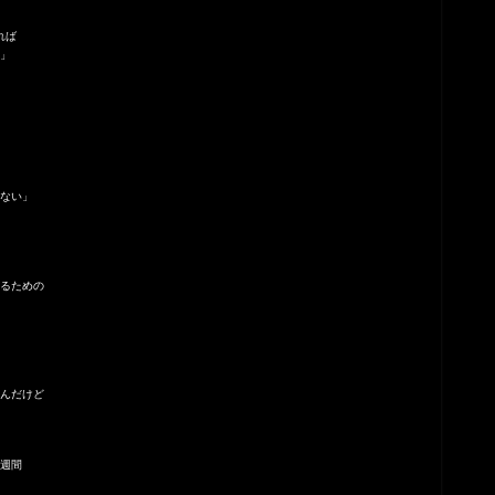
れば
」
ない」
るための
んだけど
週間