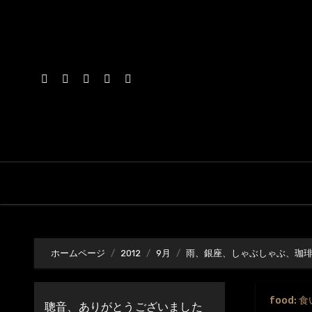
内
容
を
ス
キ
ッ
プ
ホームページ
2012
9月
雨、銀座、しゃぶしゃぶ、珈
food: 
聰音、ありがとうございました