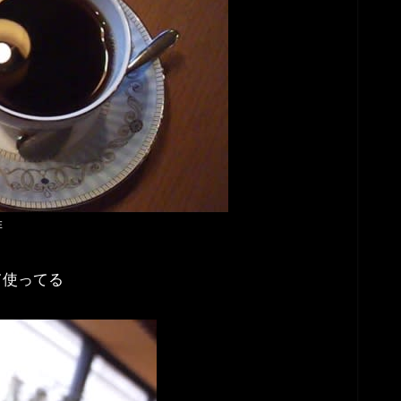
琲
て使ってる