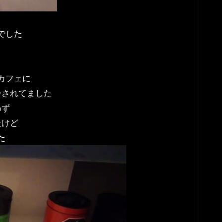
でした
カフェに
ーされてました
わず
たけど
た