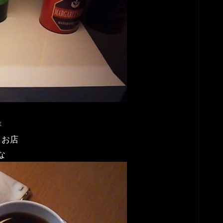
琲
くお店
な