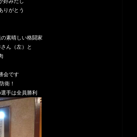
が好みだし
ありがとう
組の素晴しい格闘家
洋さん（左）と
肉
勝会です
座防衛！
の選手は全員勝利