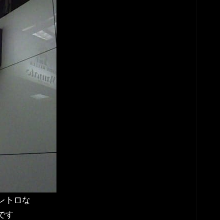
レトロな
です