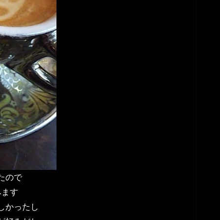
たので
みます
しかったし