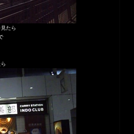
を見たら
で
たら