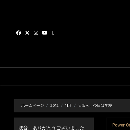
内
容
を
ス
キ
ッ
プ
ホームページ
2012
11月
大阪へ、今日は学校
Power O
聰音、ありがとうございました