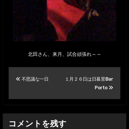
北田さん、来月、試合頑張れ～～
投
不思議な一日
１月２６日は日暮里Bar
稿
Porto
ナ
ビ
ゲ
コメントを残す