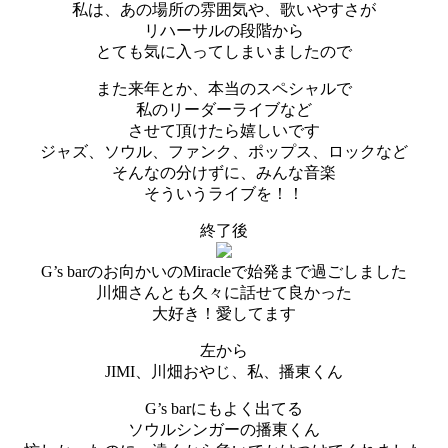
私は、あの場所の雰囲気や、歌いやすさが
リハーサルの段階から
とても気に入ってしまいましたので
また来年とか、本当のスペシャルで
私のリーダーライブなど
させて頂けたら嬉しいです
ジャズ、ソウル、ファンク、ポップス、ロックなど
そんなの分けずに、みんな音楽
そういうライブを！！
終了後
G’s barのお向かいのMiracleで始発まで過ごしました
川畑さんとも久々に話せて良かった
大好き！愛してます
左から
JIMI、川畑おやじ、私、播東くん
G’s barにもよく出てる
ソウルシンガーの播東くん