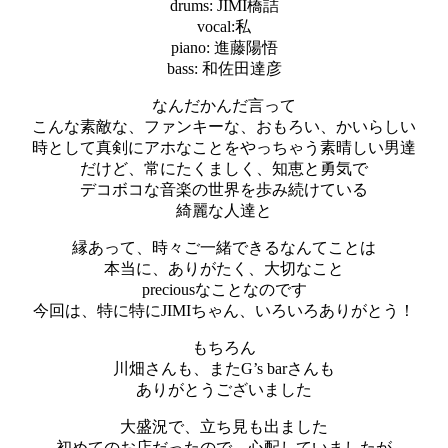
drums: JIMI橋詰
vocal:私
piano: 進藤陽悟
bass: 和佐田達彦
なんだかんだ言って
こんな素敵な、ファンキーな、おもろい、かいらしい
時として真剣にアホなことをやっちゃう素晴しい男達
だけど、常にたくましく、知恵と勇気で
デコボコな音楽の世界を歩み続けている
綺麗な人達と
縁あって、時々ご一緒できるなんてことは
本当に、ありがたく、大切なこと
preciousなことなのです
今回は、特に特にJIMIちゃん、いろいろありがとう！
もちろん
川畑さんも、またG’s barさんも
ありがとうございました
大盛況で、立ち見も出ました
初めてのお店だったので、心配していましたが