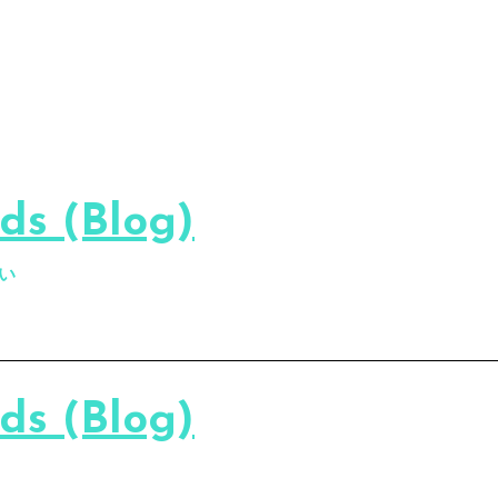
s (Blog)
い
s (Blog)