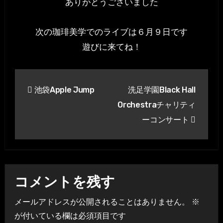
ありがとうございました
次の珈琲美学でのライブは６月９日です
遊びに来てね！
投
池袋Apple Jump
洗足学園Black Hall
稿
Orchestraチャリティ
ナ
ーコンサート
ビ
ゲ
ー
コメントを残す
シ
メールアドレスが公開されることはありません。
※
が付いている欄は必須項目です
ョ