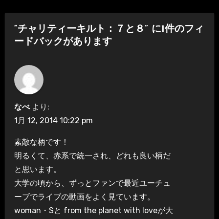
ビ
ゲ
“チャリティーキルト：７と８” に1件のフィ
ー
ードバックがあります
シ
ョ
ン
なべ
より:
1月 12, 2014 10:22 pm
素敵な柄です！
明るくて、赤系で統一され、どれも良い柄だ
と思います。
大学の頃から、ずっとファンで最近ユーチュ
ーブでライブの動画をよく見ています。
woman・Sと from the planet with loveが大