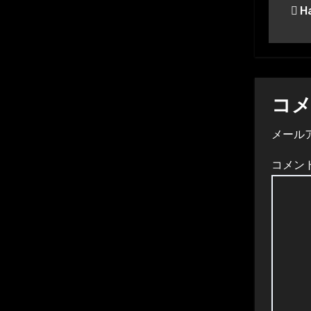
Ha
稿
ナ
ビ
ゲ
コ
ー
メール
シ
コメン
ョ
ン