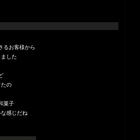
さるお客様から
きました
ど
てたの
和菓子
いな感じだね