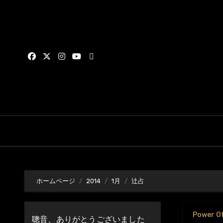
内
容
を
ス
キ
ッ
プ
ホームページ
2014
1月
辻占
Power O
聰音、ありがとうございました