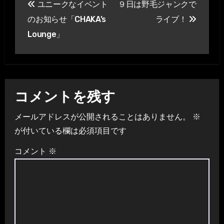
ユニークなイベント
９日は野毛ジャンクで
稿
のお知らせ「CHAKA’s
ライブ！
ナ
Lounge」
ビ
ゲ
ー
コメントを残す
シ
メールアドレスが公開されることはありません。
※
が付いている欄は必須項目です
ョ
コメント
※
ン