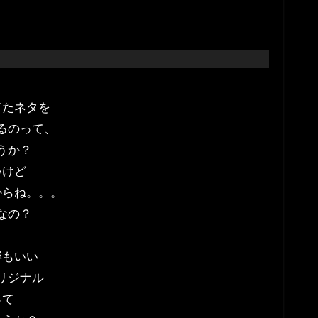
てたネタを
るのって、
うか？
いけど
からね。。。
なの？
響もいい
リジナル
って