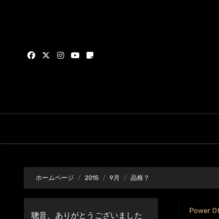
内
容
を
ス
キ
ッ
プ
ホームページ
2015
9月
品格？
Power O
聰音、ありがとうございました