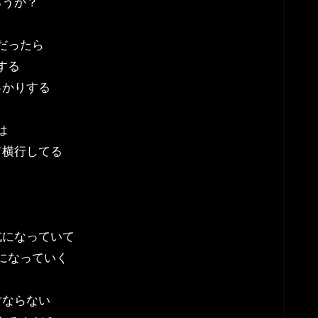
ろうか？
だったら
する
っかりする
は
て横行してる
式になっていて
になっていく
対ならない