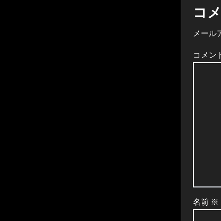
ゲ
コ
ー
メール
シ
コメン
ョ
ン
名前
※