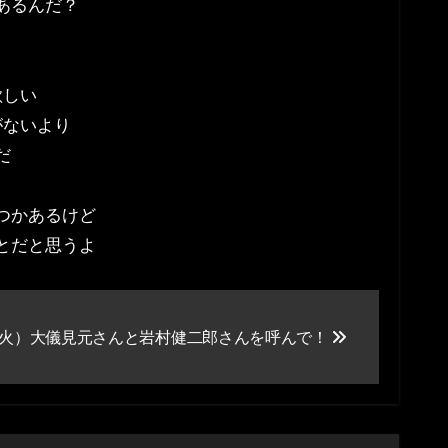
あるんだ？
欲しい
がないより
だ
つかあるけど
とだと思うよ
火）大儀見元さんと岩村健二郎さんを呼んで！