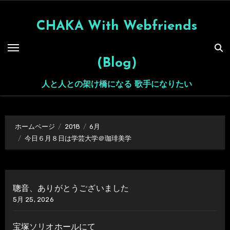
内
容
CHAKA With Webfriends
を
ス
(Blog)
キ
ッ
人と人との架け橋になる 歌手になりたい
プ
ホームページ
2018
6月
今日６月８日は学芸大学＠珈琲美学
聰音、ありがとうございました
5月 25, 2026
宝塚ソリオホールにて