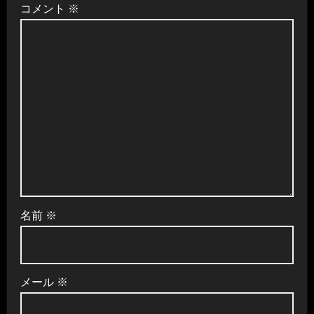
ョ
コメント
※
ン
名前
※
メール
※