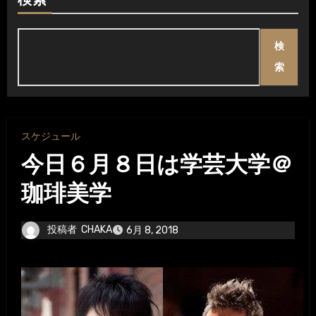
検索
検
索
スケジュール
今日６月８日は学芸大学＠
珈琲美学
投稿者
CHAKA
6月 8, 2018