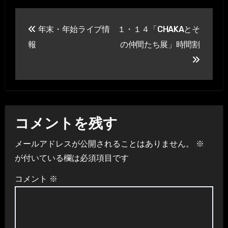
投
年末・年始ライブ情
１・１４「CHAKAとそ
稿
報
の仲間たち展」時間割
ナ
ビ
ゲ
ー
コメントを残す
シ
メールアドレスが公開されることはありません。
※
が付いている欄は必須項目です
ョ
コメント
※
ン