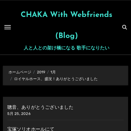
内
容
CHAKA With Webfriends
を
ス
(Blog)
キ
ッ
人と人との架け橋になる 歌手になりたい
プ
ホームページ
2019
1月
ロイヤルホース、盛況！ありがとうございました
聰音、ありがとうございました
5月 25, 2026
宝塚ソリオホールにて