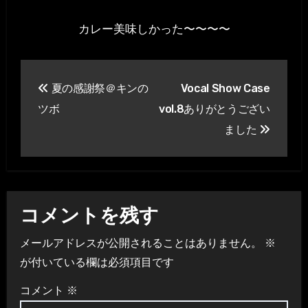
カレー美味しかった〜〜〜〜
投
夏の感謝祭＠キンの
Vocal Show Case
稿
ツボ
vol.8ありがとうござい
ナ
ました
ビ
ゲ
ー
コメントを残す
シ
メールアドレスが公開されることはありません。
※
が付いている欄は必須項目です
ョ
コメント
※
ン