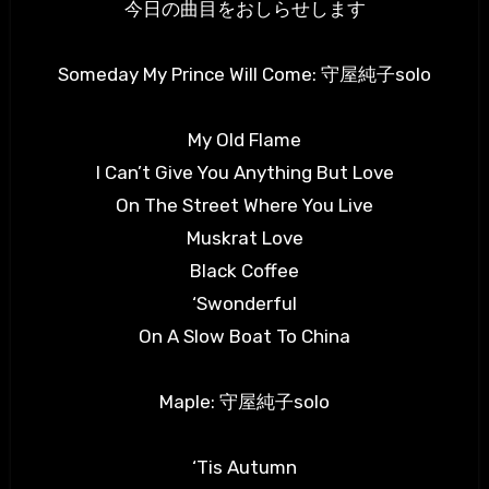
今日の曲目をおしらせします
Someday My Prince Will Come: 守屋純子solo
My Old Flame
I Can’t Give You Anything But Love
On The Street Where You Live
Muskrat Love
Black Coffee
‘Swonderful
On A Slow Boat To China
Maple: 守屋純子solo
‘Tis Autumn