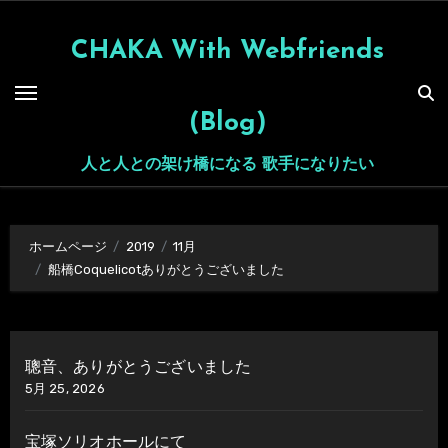
内
容
CHAKA With Webfriends
を
ス
(Blog)
キ
ッ
人と人との架け橋になる 歌手になりたい
プ
ホームページ
2019
11月
船橋Coquelicotありがとうございました
聰音、ありがとうございました
5月 25, 2026
宝塚ソリオホールにて