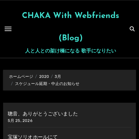
内
容
CHAKA With Webfriends
を
ス
(Blog)
キ
ッ
人と人との架け橋になる 歌手になりたい
プ
ホームページ
2020
3月
スケジュール延期・中止のお知らせ
聰音、ありがとうございました
5月 25, 2026
宝塚ソリオホールにて