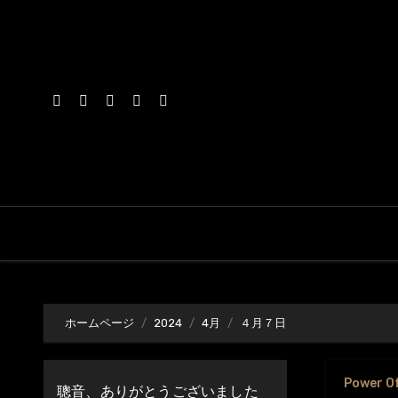
内
容
を
ス
キ
ッ
プ
ホームページ
2024
4月
４月７日
Power O
聰音、ありがとうございました