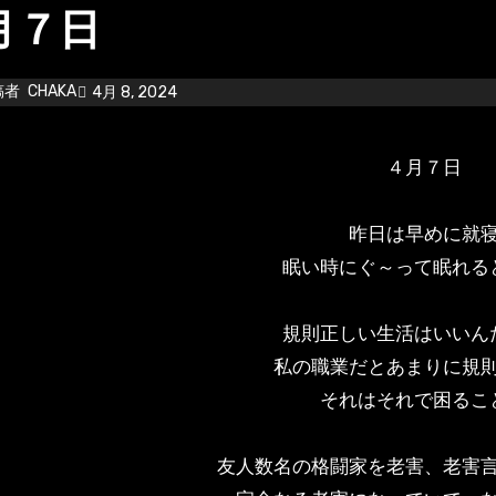
月７日
稿者
CHAKA
4月 8, 2024
４月７日
昨日は早めに就
眠い時にぐ～って眠れる
規則正しい生活はいいん
私の職業だとあまりに規
それはそれで困るこ
友人数名の格闘家を老害、老害