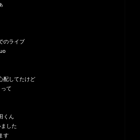
ぁ
nでのライブ
uo
心配してたけど
さって
田くん
いました
ます