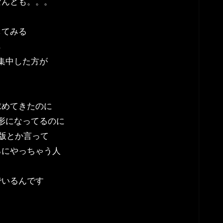
なんとも。。。
してみる
ら
集中した方が
求めてきたのに
形になってるのに
見版とか言って
ろにやっちゃう人
でいるんです