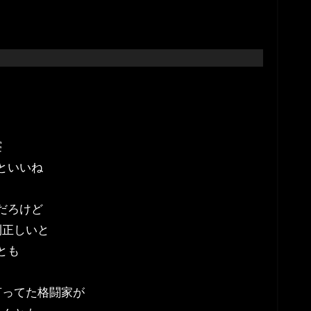
寝
といいね
だろけど
則正しいと
とも
言ってた格闘家が