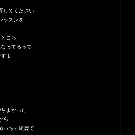
探してください
レッスンを
るところ
になってるって
ですよ
持ちよかった
から
めっちゃ綺麗で