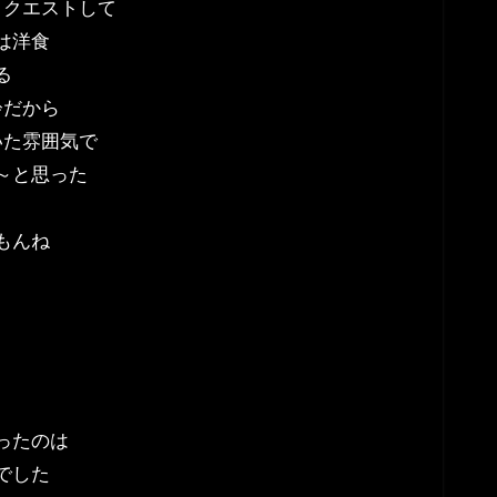
リクエストして
は洋食
る
齢だから
いた雰囲気で
～と思った
もんね
ったのは
でした