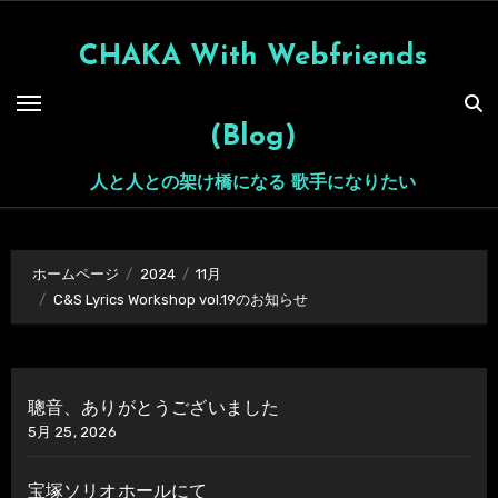
内
容
CHAKA With Webfriends
を
ス
(Blog)
キ
ッ
人と人との架け橋になる 歌手になりたい
プ
ホームページ
2024
11月
C&S Lyrics Workshop vol.19のお知らせ
聰音、ありがとうございました
5月 25, 2026
宝塚ソリオホールにて