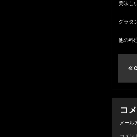
美味し
グラタ
他の料
投
C
稿
ナ
ビ
ゲ
コ
ー
メール
シ
コメン