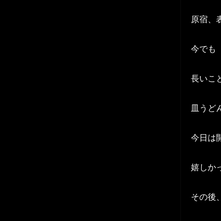
原宿、
今でも
長いこ
皿うど
今日は
嬉しか
その後