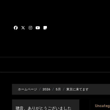
内
容
を
ス
キ
ッ
プ
ホームページ
2026
5月
東京に来てます
Uncateg
聰音、ありがとうございました