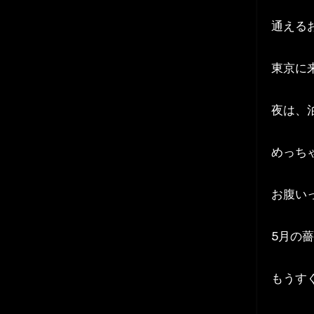
通える
東京に
夜は、
めっち
お腹い
5月の
もうす