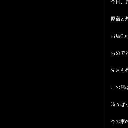
今日、
原宿と
お店Cu
おめで
先月も
この店
時々ば
今の家