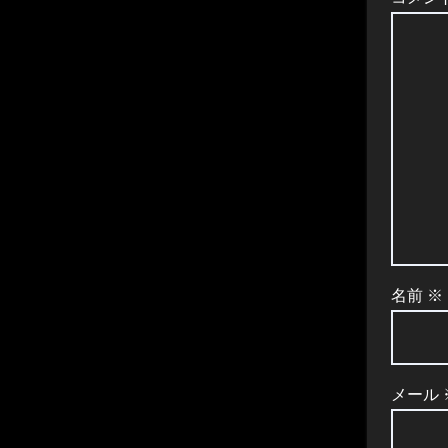
ョ
ン
名前
※
メール