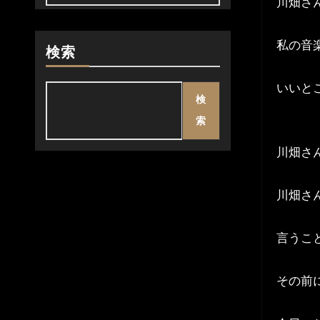
川畑さ
私の音
検索
いいと
検
索
川畑さ
川畑さ
言うこ
その前