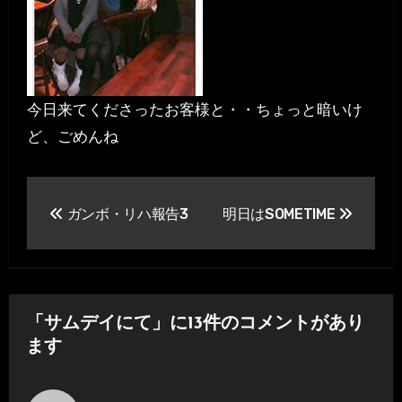
今日来てくださったお客様と・・ちょっと暗いけ
ど、ごめんね
投
ガンボ・リハ報告3
明日はSOMETIME
稿
ナ
ビ
「サムデイにて」に13件のコメントがあり
ゲ
ます
ー