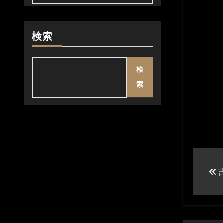
検索
検
索
投
稿
ナ
ビ