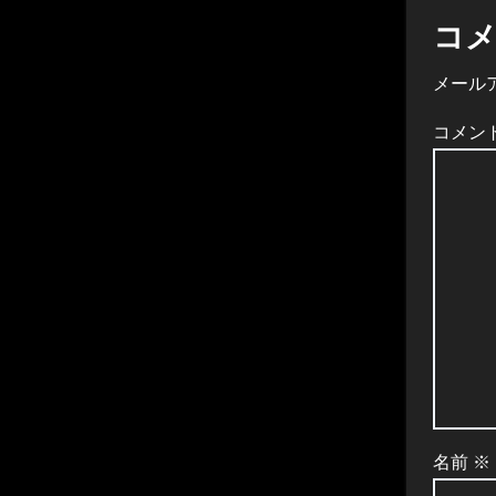
ゲ
コ
ー
メール
シ
コメン
ョ
ン
名前
※