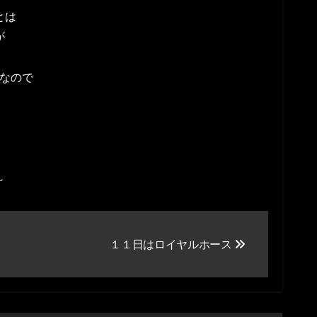
とは
が
なので
～
１１日はロイヤルホース