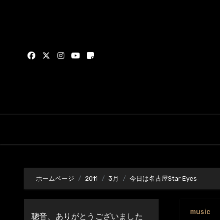
内
容
を
ス
キ
ッ
プ
ホームページ
2011
3月
今日は名古屋Star Eyes
music
聰音、ありがとうございました