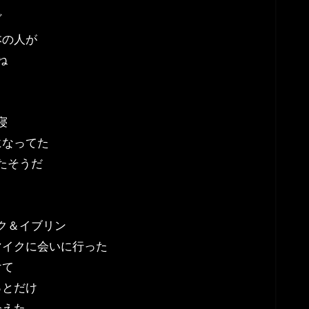
ど
本の人が
ね
寝
になってた
たそうだ
ク＆イブリン
マイクに会いに行った
けて
っとだけ
会えた