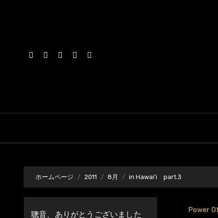
内
容
を
ス
キ
ッ
プ
ホームページ
2011
8月
in Hawai’i part.3
Power O
聰音、ありがとうございました