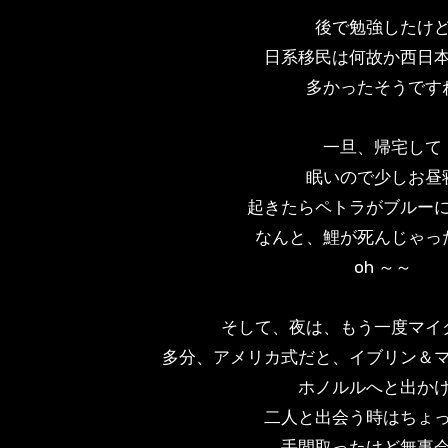
後で勉強したけ
日系移民は何故か西日
多かったそうです
一旦、帰宅して
眠いので少しお昼
起きたらペトラがブルー
なんと、鯉が死んじゃっ
oh ～～
そして、夜は、もう一度マイ
多分、アメリカ式だと、イブリン＆
ホノルルへと出か
二人と出会う時はちょ
手間取ったけど無事