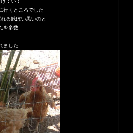
預けていて
に行くところでした
ばれる鯰ぽい黒いのと
んを多数
れました