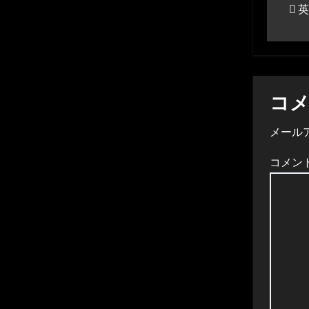
英
稿
ナ
ビ
ゲ
コ
ー
メール
シ
コメン
ョ
ン