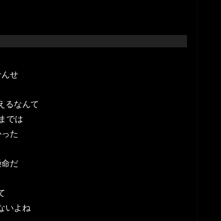
せんせ
えるなんて
までは
かった
懸命だ
て
ないよね