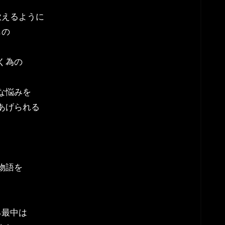
歌えるように
もの
く為の
な悩みを
あげられる
物語を
る最中は