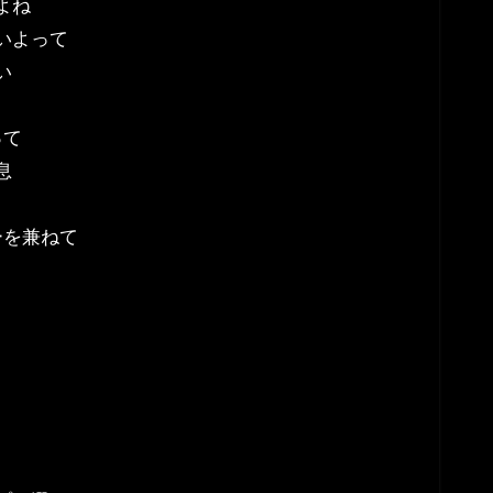
よね
いよって
い
って
息
ーを兼ねて