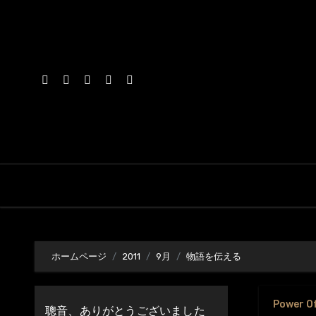
内
容
を
ス
キ
ッ
プ
ホームページ
2011
9月
物語を伝える
Power O
聰音、ありがとうございました