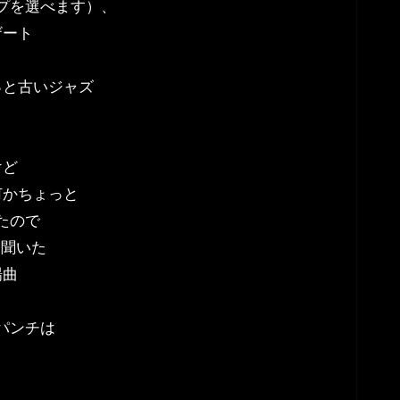
プを選べます）、
ザート
っと古いジャズ
けど
何かちょっと
たので
hを聞いた
場曲
パンチは