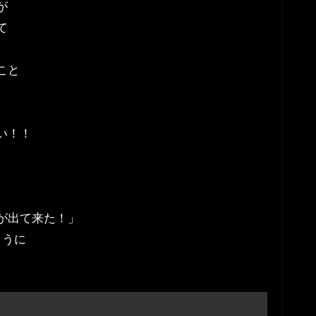
が
て
こと
い！！
が出て来た！」
ように